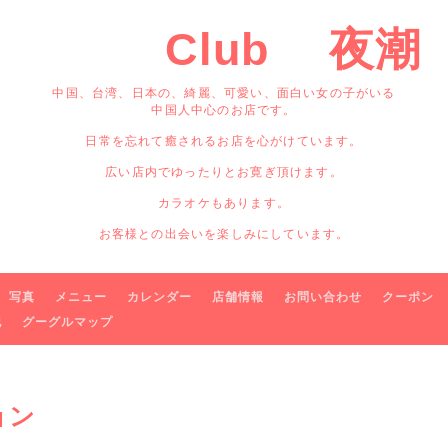
Club 夜潮
中国、台湾、日本の、綺麗、可愛い、面白い女の子がいる
中国人中心のお店です。
日常を忘れて癒されるお店を心がけています。
広い店内でゆったりとお寛ぎ頂けます。
カラオケもあります。
お客様との出会いを楽しみにしています。
写真
メニュー
カレンダー
店舗情報
お問い合わせ
クーポン
記
グーグルマップ
ョン